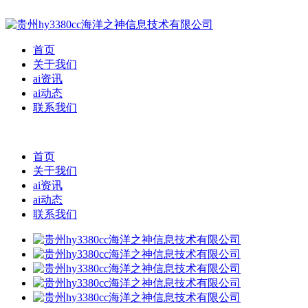
首页
关于我们
ai资讯
ai动态
联系我们
首页
关于我们
ai资讯
ai动态
联系我们