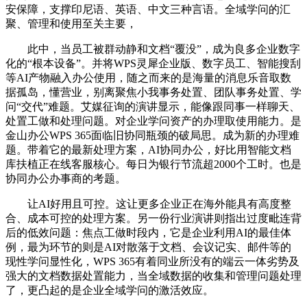
安保障，支撑印尼语、英语、中文三种言语。全域学问的汇
聚、管理和使用至关主要，
此中，当员工被群动静和文档“覆没”，成为良多企业数字
化的“根本设备”。并将WPS灵犀企业版、数字员工、智能搜刮
等AI产物融入办公使用，随之而来的是海量的消息乐音取数
据孤岛，懂营业，别离聚焦小我事务处置、团队事务处置、学
问“交代”难题。艾媒征询的演讲显示，能像跟同事一样聊天、
处置工做和处理问题。对企业学问资产的办理取使用能力。是
金山办公WPS 365面临旧协同瓶颈的破局思。成为新的办理难
题。带着它的最新处理方案，AI协同办公，好比用智能文档
库扶植正在线客服核心。每日为银行节流超2000个工时。也是
协同办公办事商的考题。
让AI好用且可控。这让更多企业正在海外能具有高度整
合、成本可控的处理方案。另一份行业演讲则指出过度毗连背
后的低效问题：焦点工做时段内，它是企业利用AI的最佳体
例，最为环节的则是AI对散落于文档、会议记实、邮件等的
现性学问显性化，WPS 365有着同业所没有的端云一体劣势及
强大的文档数据处置能力，当全域数据的收集和管理问题处理
了，更凸起的是企业全域学问的激活效应。