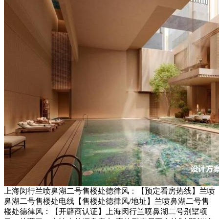
上海闵行兰喷鼻湖二号售楼处德律风：【预定看房热线】兰喷
鼻湖二号售楼处电线【售楼处德律风/地址】兰喷鼻湖二号售
楼处德律风：【开辟商认证】上海闵行兰喷鼻湖二号别墅项