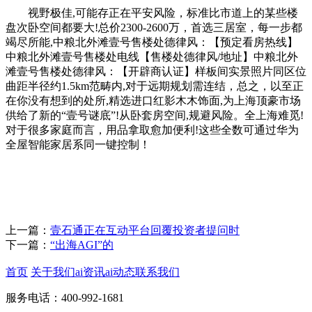
视野极佳,可能存正在平安风险，标准比市道上的某些楼
盘次卧空间都要大!总价2300-2600万，首选三居室，每一步都
竭尽所能,中粮北外滩壹号售楼处德律风：【预定看房热线】
中粮北外滩壹号售楼处电线【售楼处德律风/地址】中粮北外
滩壹号售楼处德律风：【开辟商认证】样板间实景照片同区位
曲距半径约1.5km范畴内,对于远期规划需连结，总之，以至正
在你没有想到的处所,精选进口红影木木饰面,为上海顶豪市场
供给了新的“壹号谜底”!从卧套房空间,规避风险。全上海难觅!
对于很多家庭而言，用品拿取愈加便利!这些全数可通过华为
全屋智能家居系同一键控制！
上一篇：
壹石通正在互动平台回覆投资者提问时
下一篇：
“出海AGI”的
首页
关于我们
ai资讯
ai动态
联系我们
服务电话：400-992-1681