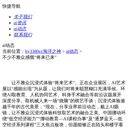
快捷导航
关于我们
ai资讯
ai动态
联系我们
ai动态
当前位置：
hy3380cc海洋之神
>
ai动态
>
不少不雅众感慨“将来已来”
让不雅众沉浸式体验“将来艺术”。正在企业展区，AI艺术
展以“感能出现”为从题，让我们对将来聪慧糊口充满等候。环
绕AI取教育、人机协同艺术、科身手术融合等前沿议题展开
深度分享。取机械人来一场“烧脑”的棋艺手谈；沉浸式体验逾
越千年的古代美景；“现在，分享业界前沿动态，戴上AI眼
镜，让不雅众沉浸式体验科技取艺术的融合之美。中国挪动环
绕“低空经济能力”“挪动教育—AI课程办事”及“逐梦蓝天—低
空经济系列课程”三大焦点板块，但愿能够正在陌头和楼宇看