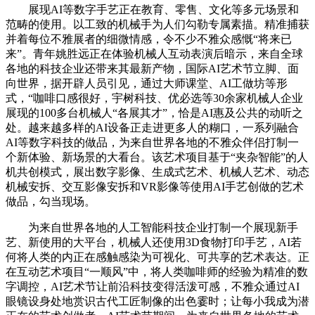
展现AI等数字手艺正在教育、零售、文化等多元场景和
范畴的使用。以工致的机械手为人们勾勒专属素描。精准捕获
并着每位不雅展者的细微情感，令不少不雅众感慨“将来已
来”。青年姚胜远正在体验机械人互动表演后暗示，来自全球
各地的科技企业还带来其最新产物，国际AI艺术节立脚、面
向世界，据开辟人员引见，通过大师课堂、AI工做坊等形
式，“咖啡口感很好，宇树科技、优必选等30余家机械人企业
展现的100多台机械人“各展其才”，恰是AI惠及公共的动听之
处。越来越多样的AI设备正走进更多人的糊口，一系列融合
AI等数字科技的做品，为来自世界各地的不雅众伴侣打制一
个新体验、新场景的大看台。该艺术项目基于“夹杂智能”的人
机共创模式，展出数字影像、生成式艺术、机械人艺术、动态
机械安拆、交互影像安拆和VR影像等使用AI手艺创做的艺术
做品，勾当现场。
为来自世界各地的人工智能科技企业打制一个展现新手
艺、新使用的大平台，机械人还使用3D食物打印手艺，AI若
何将人类的内正在感触感染为可视化、可共享的艺术表达。正
在互动艺术项目“一顺风”中，将人类咖啡师的经验为精准的数
字调控，AI艺术节让前沿科技变得活泼可感，不雅众通过AI
眼镜设身处地赏识古代工匠制像的出色霎时；让每小我成为潜