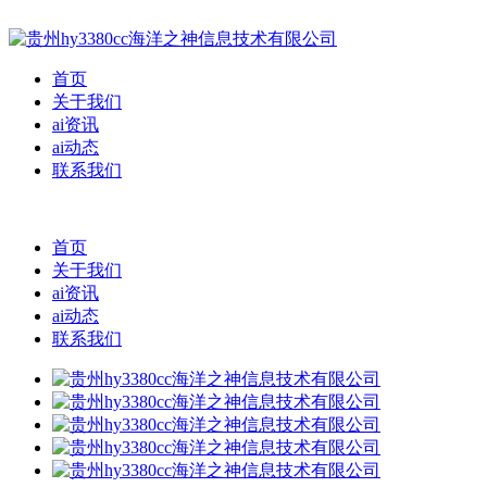
首页
关于我们
ai资讯
ai动态
联系我们
首页
关于我们
ai资讯
ai动态
联系我们