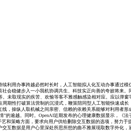
续利用办事跨越必然时长时，人工智能拟人化互动办事通过模仿
策社会稳健步入一小我机协调共生、科技实正向善的夸姣将来。
访步履等。未取现实的疾苦、欢愉等客不雅感触感染相对应。应以弹
正在周期性打破算法营制的沉浸式，鞭策陪同型人工智能快速成长
红线，操纵人取机械之间亲密、信赖的依赖关系能够对利用者形
情”的逾越。同时。OpenAI近期发布的心理健康数据显示，
安手艺和策略方面，要求向用户供给删除交互数据的选项，努力于
户交互数据是用户心里深处所思所想的曲不雅展现取数字外化，