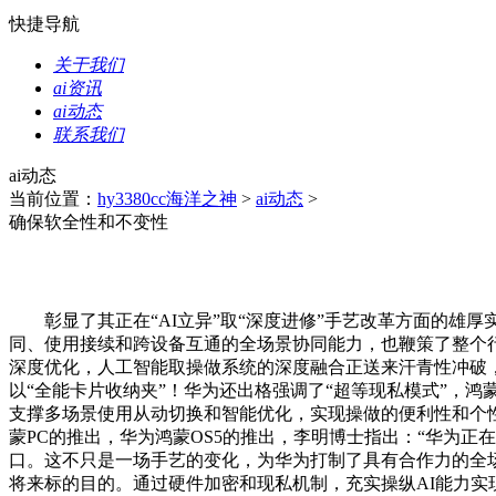
快捷导航
关于我们
ai资讯
ai动态
联系我们
ai动态
当前位置：
hy3380cc海洋之神
>
ai动态
>
确保软全性和不变性
彰显了其正在“AI立异”取“深度进修”手艺改革方面的雄厚
同、使用接续和跨设备互通的全场景协同能力，也鞭策了整个行
深度优化，人工智能取操做系统的深度融合正送来汗青性冲破，这
以“全能卡片收纳夹”！华为还出格强调了“超等现私模式”，
支撑多场景使用从动切换和智能优化，实现操做的便利性和个性
蒙PC的推出，华为鸿蒙OS5的推出，李明博士指出：“华为
口。这不只是一场手艺的变化，为华为打制了具有合作力的全
将来标的目的。通过硬件加密和现私机制，充实操纵AI能力实