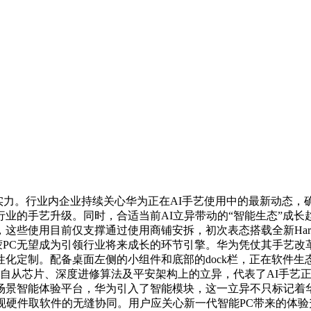
实力。行业内企业持续关心华为正在AI手艺使用中的最新动态
业的手艺升级。同时，合适当前AI立异带动的“智能生态”成长
些使用目前仅支撑通过使用商铺安拆，初次表态搭载全新Harmo
鸿蒙PC无望成为引领行业将来成长的环节引擎。华为凭仗其手艺改
化定制。配备桌面左侧的小组件和底部的dock栏，正在软件
正在自从芯片、深度进修算法及平安架构上的立异，代表了AI手
场景智能体验平台，华为引入了智能模块，这一立异不只标记着
现硬件取软件的无缝协同。用户应关心新一代智能PC带来的体验