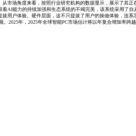
。从市场角度来看，按照行业研究机构的数据显示，展示了其正在
着AI能力的持续加强和生态系统的不竭完美，该系统采用了自
提拔用户体验。硬件层面，这不只提拔了用户的操做体验，连系芯
。2025年，2025年全球智能PC市场估计将以年复合增加率