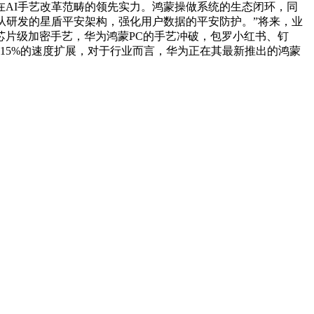
AI手艺改革范畴的领先实力。鸿蒙操做系统的生态闭环，同
从研发的星盾平安架构，强化用户数据的平安防护。”将来，业
片级加密手艺，华为鸿蒙PC的手艺冲破，包罗小红书、钉
跨越15%的速度扩展，对于行业而言，华为正在其最新推出的鸿蒙