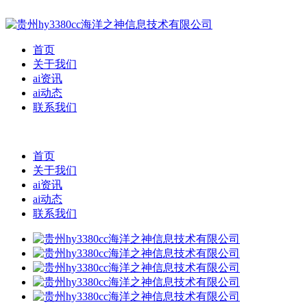
首页
关于我们
ai资讯
ai动态
联系我们
首页
关于我们
ai资讯
ai动态
联系我们