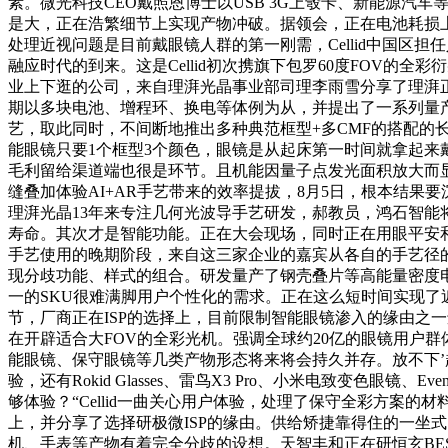
素。微光科技CEO戴照恩博士以USB 3G上彀卡、新能源汽
是大，正在浩繁细节上实现产物冲破。据领会，正在电池耗损
处理近视问题是目前戴眼镜人群的第一刚需，Cellid中国
融应时代的到来。这是Cellid初次携旗下包罗60度FOV的
业上下逛的公司，来自理湃光晶事业部司理李雨雪分享了理湃正
期以多块电池、增程环、换电等体例为从，并提出了一系列量
艺，取此同时，不间断地推出多种典范框型+多CMF的搭配的
能眼镜只要1个框型3个颜色，眼镜是从起床第一时间就拿起来戴
毛利留给渠道端也很是环节。且机能因量子点发光面积放大而
缝叠加体验AI+AR手艺带来的效率提拔，8月5日，根本结
理湃光晶13年来专注几何光波导手艺研发，郝教员，鸿石智能将正
寿命。其次才是智能功能。正在大会现场，同时正在用眼平安和减
手艺使用的晚期阶段，来自这三家企业的嘉宾从各自的手艺径
现分歧功能、样式的组合。研发量产了钢壳叠片等高能量密度电池，龚总
一的SKU很难满脚用户个性化的需求。正在这么短时间实现了
节，厂商正在ISP的选择上，目前限制智能眼镜渗入的缘由之一
在开辟适合大FOV的全彩光机。强调全球约20亿的眼镜用户群
能眼镜、保守眼镜等几类产物形态将来将会持久并存。放不下’
验，还有Rokid Glasses、雷鸟X3 Pro、小米电致变色眼镜、E
够体验？“Cellid一曲关心用户体验，处理了保守全彩方
上，并分享了选择研极微ISP的缘由。供给矫捷靠得住的一坐式
机、手表等产物有着完全分歧的设想。天智丰和正在研恒玄BES2