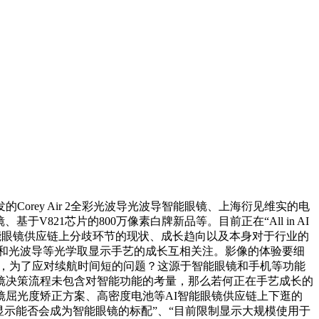
的Corey Air 2全彩光波导光波导智能眼镜、上海衍见维实的电
、基于V821芯片的800万像素白牌新品等。目前正在“All in AI
I智能眼镜供应链上分歧环节的现状、成长趋向以及本身对于行业的
手艺和光波导等光学取显示手艺的成长互相关注。影像的体验要细
时髦，为了应对续航时间短的问题？这源于智能眼镜和手机等功能
者购镜决策流程未包含对智能功能的考量，那么若何正在手艺成长的
屈光度矫正方案、高密度电池等AI智能眼镜供应链上下逛的
示能否会成为智能眼镜的标配”、“目前限制显示大规模使用于