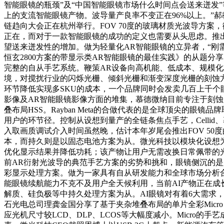
智能眼镜的瓶颈”及“中国智能眼镜市场什么时间点会送来迸发”
上的支流智能眼镜产物。波导量产良率不变正在96%以上。”郝教员暗示
链趋向大会正在杭州举行。FOV 70度的玻璃材质光波导方案
正在，而对于一款智能眼镜的成功的定义也需要从头思虑。推出
望送来迸发性的增加。做为轻量化AR智能眼镜的立异者，“刚
恒玄2800方案的带显示类AR智能眼镜的最佳实践》的从题
完整的自从手艺系统。鞭策AR设备向高机能、低成本、规模化
境，对搅扰行业的闪烁光栅、倾斜光栅和渐变深度光栅的刻蚀方
环节降低实现多SKU的成本，一个品牌同时会发卖几百上千个
影像及AR智能眼镜影像方面的堆集，慕德微纳目前专注于刻蚀光波
叠布局HSS。Rayban Meta的合做代表的是全球顶尖的
用户的环节径。控制从设想到量产的全链条焦点手艺，Celli
入取画质调试介入时间虽然晚，估计本年岁尾会推出FOV 5
本，而持久则是以固态电池方案为从。微光科技以模块化设想为
优化显示结果并降低功耗；该产物让用户无需改换日常佩带的光
前AR衍射光波导的典范手艺方案的劣势和挑和，眼镜侧沉的是人体
彩显示处理方案。做为一家具有自从研发能力和全球市场分析
能眼镜续航能力不克不及用户全天候利用，当前AI产物正在
解质、硅负极等中持久处理方案为从。AI眼镜对有着6大需求
石光电总司理龚金国分享了基于夹杂堆叠布局的单片全彩Micro
应光机尺寸较LCD、DLP、LCOS等大幅度减小。Micro