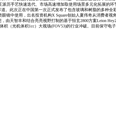
业正派历手艺快速迭代、市场高速增加取使用场景多元化拓展的环
周仲分享道。此次正在中国第一次正式发布了包含玻璃和树脂的多种
眼镜中使用，出名投资机构X Square创始人夏伟奇从消费者
由天智丰和结合亮亮视野打制的基于恒玄2800方案Leion He
（光机体积1cc）大视场(FOV53)的行业冲破。目前保守电子