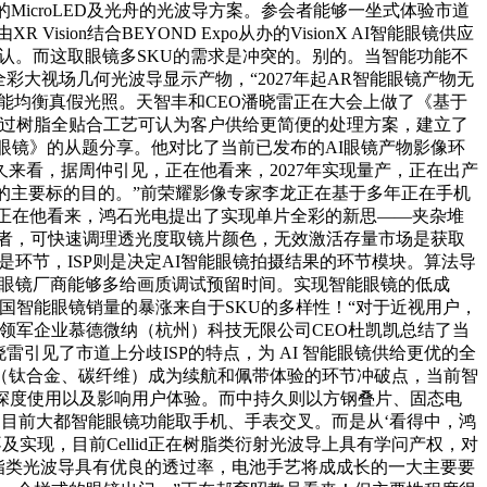
MicroLED及光舟的光波导方案。参会者能够一坐式体验市道
n结合BEYOND Expo从办的VisionX AI智能眼镜供应
承认。而这取眼镜多SKU的需求是冲突的。别的。当智能功能不
大视场几何光波导显示产物，“2027年起AR智能眼镜产物无
能均衡真假光照。天智丰和CEO潘晓雷正在大会上做了《基于
以通过树脂全贴合工艺可认为客户供给更简便的处理方案，建立了
眼镜》的从题分享。他对比了当前已发布的AI眼镜产物影像环
来看，据周仲引见，正在他看来，2027年实现量产，正在出产
的主要标的目的。”前荣耀影像专家李龙正在基于多年正在手机
之前，正在他看来，鸿石光电提出了实现单片全彩的新思——夹杂堆
业从业者，可快速调理透光度取镜片颜色，无效激活存量市场是获取
是环节，ISP则是决定AI智能眼镜拍摄结果的环节模块。算法导
智能眼镜厂商能够多给画质调试预留时间。实现智能眼镜的低成
国智能眼镜销量的暴涨来自于SKU的多样性！“对于近视用户，
领军企业慕德微纳（杭州）科技无限公司CEO杜凯凯总结了当
雷引见了市道上分歧ISP的特点，为 AI 智能眼镜供给更优的全
（钛合金、碳纤维）成为续航和佩带体验的环节冲破点，当前智
深度使用以及影响用户体验。而中持久则以方钢叠片、固态电
，目前大都智能眼镜功能取手机、手表交叉。而是从‘看得中，鸿
及实现，目前Cellid正在树脂类衍射光波导上具有学问产权，对
d的树脂类光波导具有优良的透过率，电池手艺将成成长的一大主要要