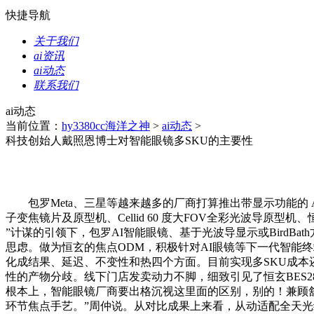
快捷导航
关于我们
ai资讯
ai动态
联系我们
ai动态
当前位置：
hy3380cc海洋之神
>
ai动态
>
科技创始人戴照恩博士对智能眼镜多SKU的主要性
包罗Meta、三星等越来越多的厂商打算推出带显示功能的 AR 智
子变焦镜片及原型机、Cellid 60 度大FOV全彩光波导原型机、恒
”计谋的引领下，包罗AI智能眼镜、基于光波导显示或Bird
思虑。做为恒玄的焦点ODM，积极针对AI眼镜等下一代智能终
化成结果、延迟、不变性和热四个方面。目前实现多SKU成本
性的产物分歧。线下门店发卖动力不脚，细致引见了恒玄BES2
根本上，智能眼镜厂商要出格沉视这里面的区别，别的！兼顾
环节焦点手艺。”周仲说。从对比成果上来看，从动适配全天光