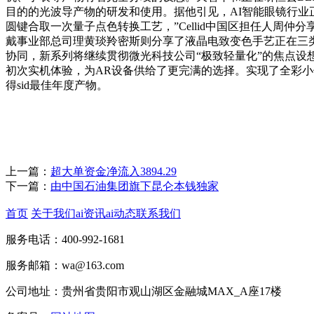
目的的光波导产物的研发和使用。据他引见，AI智能眼镜行
圆键合取一次量子点色转换工艺，”Cellid中国区担任人
戴事业部总司理黄琰羚密斯则分享了液晶电致变色手艺正在三类
协同，新系列将继续贯彻微光科技公司“极致轻量化”的焦点设想，
初次实机体验，为AR设备供给了更完满的选择。实现了全彩小体积
得sid最佳年度产物。
上一篇：
超大单资金净流入3894.29
下一篇：
由中国石油集团旗下昆仑本钱独家
首页
关于我们
ai资讯
ai动态
联系我们
服务电话：400-992-1681
服务邮箱：wa@163.com
公司地址：贵州省贵阳市观山湖区金融城MAX_A座17楼