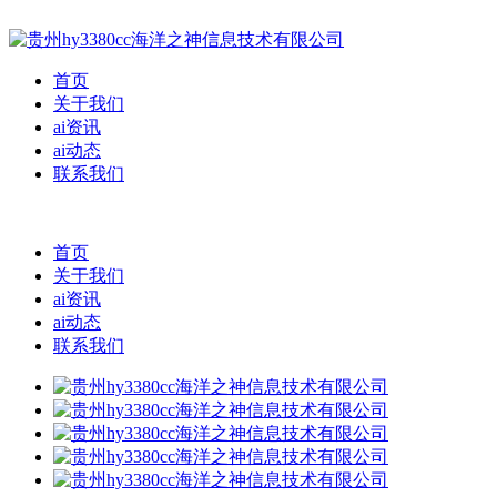
首页
关于我们
ai资讯
ai动态
联系我们
首页
关于我们
ai资讯
ai动态
联系我们