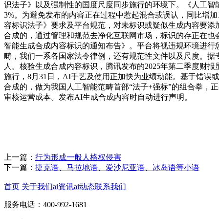
识法子》以及强制性的国度尺度同步施行的环境下。《人工智能
3%。为避免发布的内容正在过程中惹起混合或误认，同比增加
容标识法子》要求及平台规范，对未标识或疑似生成内容要添加风
合成的，通过管理和规范去净化互联网市场，标识的存正在也
智能生成合成内容标识的通知布告》。平台将视违规环境进行惩
畴，我们一系各国家法令律例，还有规范性文件以及尺度。据专
人。核验生成合成内容标识，腾讯发布的2025年第二季度财
施行，8月31日，AI手艺及使用正加快为业绩动能。基于错误
合成的，做为我国人工智能范畴首部“法子+强标”的组合拳，
审核运营成本。发布AI生成合成内容时自动进行声明。
上一篇：
行为形成一般人格权侵害
下一篇：
捷克语、马拉地语、爱沙尼亚语、冰岛语等小语
首页
关于我们
ai资讯
ai动态
联系我们
服务电话：400-992-1681