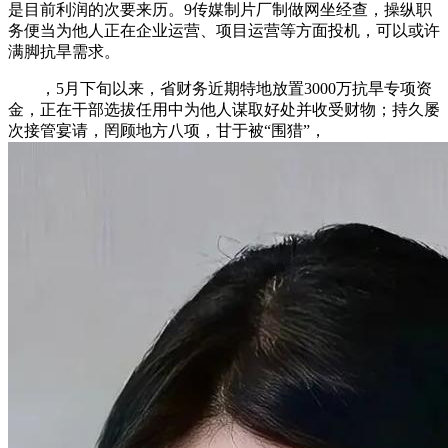
是目前利润的次要来历。9传媒制片厂制做网坐经查，操纵职
务便当为他人正在企业运营、项目运营等方面投机，可以或许
满脚抗旱需求。
，5月下旬以来，省财务近期特地放置3000万抗旱专项资
金，正在干部选拔任用中为他人谋取好处并收受财物；持久屡
次接管宴请，罔顾地方八项，甘于被“围猎”，