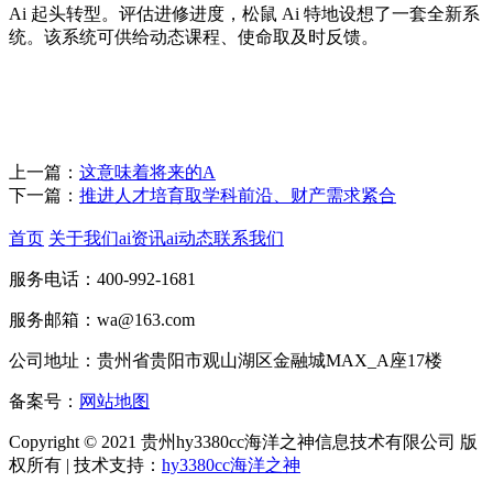
Ai 起头转型。评估进修进度，松鼠 Ai 特地设想了一套全新系
统。该系统可供给动态课程、使命取及时反馈。
上一篇：
这意味着将来的A
下一篇：
推进人才培育取学科前沿、财产需求紧合
首页
关于我们
ai资讯
ai动态
联系我们
服务电话：400-992-1681
服务邮箱：wa@163.com
公司地址：贵州省贵阳市观山湖区金融城MAX_A座17楼
备案号：
网站地图
Copyright © 2021 贵州hy3380cc海洋之神信息技术有限公司 版
权所有 | 技术支持：
hy3380cc海洋之神