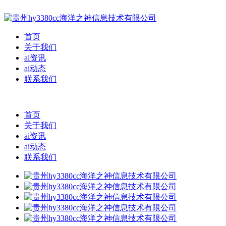
首页
关于我们
ai资讯
ai动态
联系我们
首页
关于我们
ai资讯
ai动态
联系我们