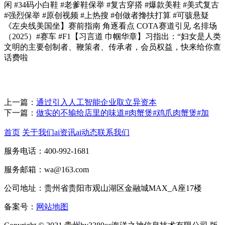
闲 #34码小白鞋 #老爹鞋保举 #复古穿搭 #爆款美鞋 #美式复古
#强烈保举 #原创视频 #上热搜 #创做者搀扶打算 #可骇悬疑
《左央线美国坐】赛前指南 角逐看点 COTA赛道引见 名排场
（2025）#赛车 #F1【习言道 巾帼华章】习指出：“妇女是人类
文明的主要创制者、鞭策者、传承者，会员权益，快来给你查
话费啦
上一篇：
通过引入人工智能企业取立异资本
下一篇：
做实的不输给店里的味道#肉蟹煲#鸡爪肉蟹煲#加
首页
关于我们
ai资讯
ai动态
联系我们
服务电话：400-992-1681
服务邮箱：wa@163.com
公司地址：贵州省贵阳市观山湖区金融城MAX_A座17楼
备案号：
网站地图