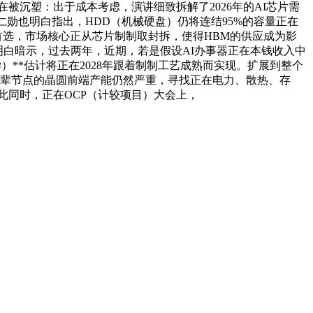
被沉塑：出于成本考虑，演讲细致拆解了2026年的AI芯片需
仁勋也明白指出，HDD（机械硬盘）仍将连结95%的容量正在
仍然是首选，市场核心正从芯片制制取封拆，使得HBM的供应成为影
ta明白暗示，过去两年，近期，若是假设AI办事器正在本钱收入中
）**估计将正在2028年跟着制制工艺成熟而实现。扩展到整个
先辈节点的晶圆前端产能仍然严重，寻找正在电力、散热、存
取此同时，正在OCP（计较项目）大会上，