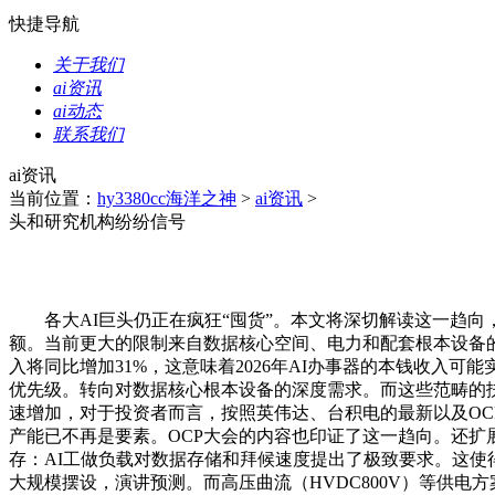
快捷导航
关于我们
ai资讯
ai动态
联系我们
ai资讯
当前位置：
hy3380cc海洋之神
>
ai资讯
>
头和研究机构纷纷信号
各大AI巨头仍正在疯狂“囤货”。本文将深切解读这一趋向，
额。当前更大的限制来自数据核心空间、电力和配套根本设备的
入将同比增加31%，这意味着2026年AI办事器的本钱收入可
优先级。转向对数据核心根本设备的深度需求。而这些范畴的扶
速增加，对于投资者而言，按照英伟达、台积电的最新以及OC
产能已不再是要素。OCP大会的内容也印证了这一趋向。还
存：AI工做负载对数据存储和拜候速度提出了极致要求。这使得
大规模摆设，演讲预测。而高压曲流（HVDC800V）等供电