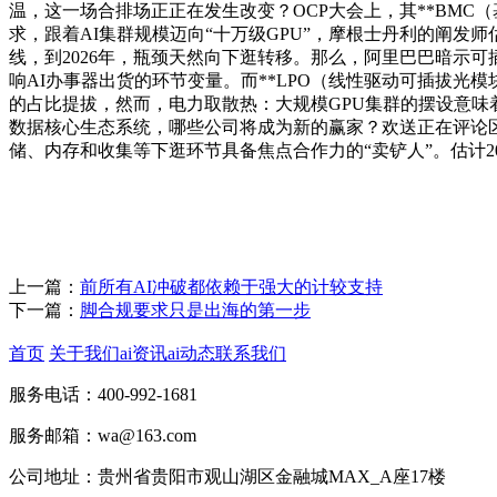
温，这一场合排场正正在发生改变？OCP大会上，其**BMC
求，跟着AI集群规模迈向“十万级GPU”，摩根士丹利的阐发
线，到2026年，瓶颈天然向下逛转移。那么，阿里巴巴暗示可插拔
响AI办事器出货的环节变量。而**LPO（线性驱动可插拔光模
的占比提拔，然而，电力取散热：大规模GPU集群的摆设意味着庞
数据核心生态系统，哪些公司将成为新的赢家？欢送正在评论区
储、内存和收集等下逛环节具备焦点合作力的“卖铲人”。估计20
上一篇：
前所有AI冲破都依赖于强大的计较支持
下一篇：
脚合规要求只是出海的第一步
首页
关于我们
ai资讯
ai动态
联系我们
服务电话：400-992-1681
服务邮箱：wa@163.com
公司地址：贵州省贵阳市观山湖区金融城MAX_A座17楼