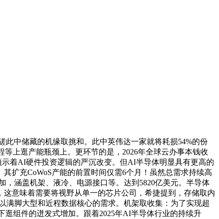
磋此中储藏的机缘取挑和。此中英伟达一家就将耗损54%的份
等上逛产能瓶颈上。更环节的是，2026年全球云办事本钱收
，预示着AI硬件投资逻辑的严沉改变。但AI半导体明显具有更高的
扩充CoWoS产能的前置时间仅需6个月！虽然总需求持续高
加，涵盖机架、液冷、电源接口等。达到5820亿美元。半导体
，这意味着需要将视野从单一的芯片公司，希捷提到，存储取内
B，以满脚大型和近程数据核心的需求。机架取收集：为了实现超
逛组件的迸发式增加。跟着2025年AI半导体行业的持续升