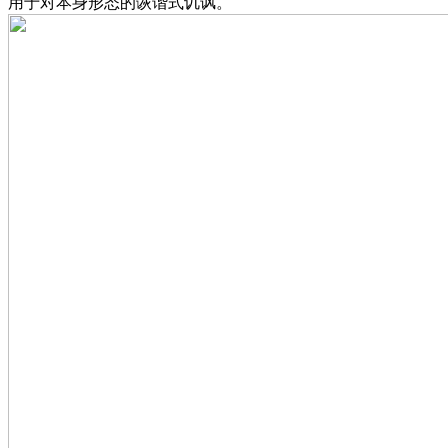
用于对本身形态的诙谐式讥讽。