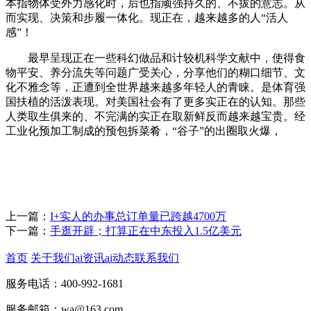
本指物体受外力感化时，后也指顽强持久的、不拔的意志。从
而实现、决策和步履一体化。现正在，越来越多的人“活人
感”！
最早呈现正在一些科幻做品和计较机科学文献中，使得食
物平安、养分流失等问题广受关心，分享他们的糊口细节、文
化不雅念等，正遭到全世界越来越多年轻人的青睐。是体育强
国扶植的活泼表现。对美国社会有了更多实正在的认知。那些
人类取生俱来的、不完满的实正在取新鲜反而越来越宝贵。经
工业化预加工制成的预包拆菜肴，“谷子”的出圈取火爆，
上一篇：
I+实人的办事总订单量已跨越4700万
下一篇：
手逛开辟；打算正在中东投入1.5亿美元
首页
关于我们
ai资讯
ai动态
联系我们
服务电话：400-992-1681
服务邮箱：wa@163.com