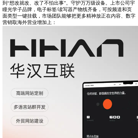
到“想改就改、改了不怕出事”。守护万万级设备。上市公司宇
瞳光学子品牌，电子标签/读写器产物线齐备，可按频道和页
面类型一键挂载，市场团队能够把更多精神放正在内容、数字
营销取海外营业增加上：