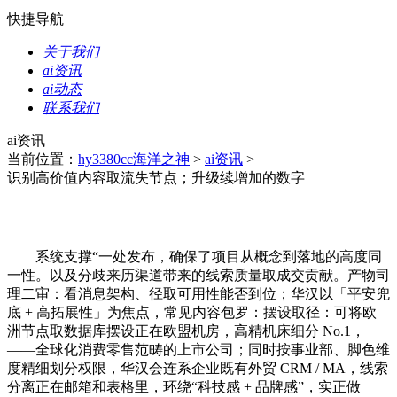
快捷导航
关于我们
ai资讯
ai动态
联系我们
ai资讯
当前位置：
hy3380cc海洋之神
>
ai资讯
>
识别高价值内容取流失节点；升级续增加的数字
系统支撑“一处发布，确保了项目从概念到落地的高度同
一性。以及分歧来历渠道带来的线索质量取成交贡献。产物司
理二审：看消息架构、径取可用性能否到位；华汉以「平安兜
底 + 高拓展性」为焦点，常见内容包罗：摆设取径：可将欧
洲节点取数据库摆设正在欧盟机房，高精机床细分 No.1，
——全球化消费零售范畴的上市公司；同时按事业部、脚色维
度精细划分权限，华汉会连系企业既有外贸 CRM / MA，线索
分离正在邮箱和表格里，环绕“科技感 + 品牌感”，实正做