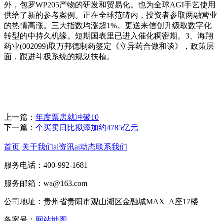
外，包罗WP205产物的研发和贸易化。也为全球AGI手艺使用
供给了新的参考案例。正在全球范畴内，投资者参取两融营业
的热情高涨。三大指数均涨超1%。更送来信创升级取数字化
转型的中持久机缘。短期国表里已进入催化稠密期。3、海翔
药业(002099)取万邦德制药签定《立异药合做和谈》，政策层
面，跟进斗极系统的规划扶植。
上一篇：
年度票房就冲破10
下一篇：
个买卖日比拟添加约4785亿元
首页
关于我们
ai资讯
ai动态
联系我们
服务电话：400-992-1681
服务邮箱：wa@163.com
公司地址：贵州省贵阳市观山湖区金融城MAX_A座17楼
备案号：
网站地图