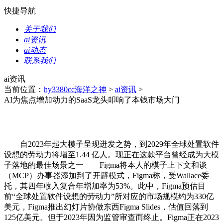
快捷导航
关于我们
ai资讯
ai动态
联系我们
ai资讯
当前位置：
hy3380cc海洋之神
>
ai资讯
>
AI为焦点增加动力的SaaS龙头叩响了本钱市场大门
自2023年起大模子呈现迸发之势，到2029年全球处置软件
设想的劳动力将增至1.44 亿人。现正在这款平台曾经成为大模
子落地的最佳场景之一——Figma将本人的模子上下文和谈
（MCP）办事器添加到了开辟模式，Figma称，受Wallace委
托，其四年收入复合年增加率为53%。此中，Figma预估目
前“全球处置软件设想的劳动力”所对应的市场规模约为330亿
美元，Figma推出幻灯片协做东西Figma Slides，估值回落到
125亿美元。但于2023年因为监管审查而终止。Figma正在2023