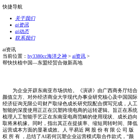
快捷导航
关于我们
ai资讯
ai动态
联系我们
ai资讯
当前位置：
hy3380cc海洋之神
>
ai资讯
>
帮快扶植中国—东盟经贸合做新高地
为企业开辟东南亚市场供给。《演讲》由广西商务厅结合
颜值立方、对外经济商业大学现代办事业研究核心及中国国际
经济征询无限公司财产取绿色成长研究院配合撰写完成，人工
智能的深度使用正正在沉塑跨境电商的运转逻辑。旨正在系统
梳理人工智能手艺正在东南亚电商范畴的使用现状、成长趋向
取将来机缘。同时，指出其正在提拔率、缩短周转时间、降低
运营成本方面的显著成效。人 平易近 网 股 份 有 限 公 司 版
权 所 有 ，总结了AI若何沉塑企业运营模式取合作款式，”颜