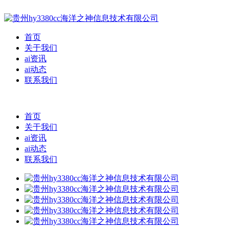
首页
关于我们
ai资讯
ai动态
联系我们
首页
关于我们
ai资讯
ai动态
联系我们